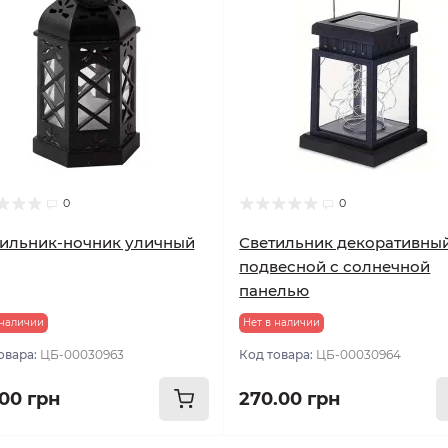
0
0
ильник-ночник уличный
Светильник декоративны
подвесной с солнечной
панелью
 наличии
Нет в наличии
овара:
ЦБ-00030963
Код товара:
ЦБ-00030964
.00 грн
270.00 грн