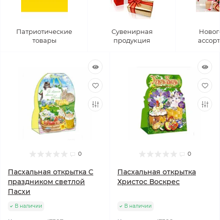
Патриотические
Сувенирная
Новог
товары
продукция
ассор
0
0
Пасхальная открытка С
Пасхальная открытка
праздником светлой
Христос Воскрес
Пасхи
В наличии
В наличии