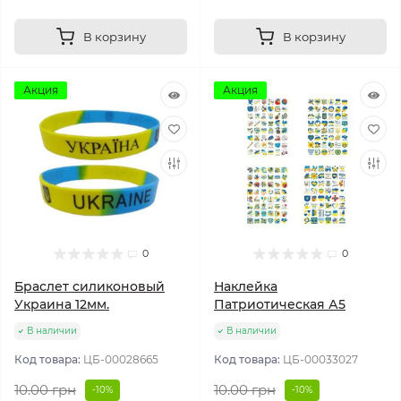
В корзину
В корзину
Акция
Акция
0
0
Браслет силиконовый
Наклейка
Украина 12мм.
Патриотическая А5
В наличии
В наличии
Код товара:
ЦБ-00028665
Код товара:
ЦБ-00033027
10.00 грн
10.00 грн
-10%
-10%