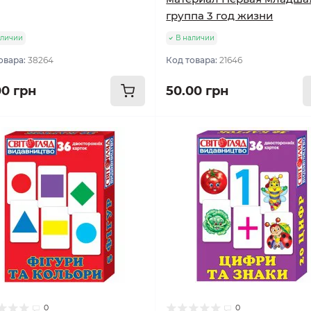
группа 3 год жизни
аличии
В наличии
овара:
38264
Код товара:
21646
00 грн
50.00 грн
0
0