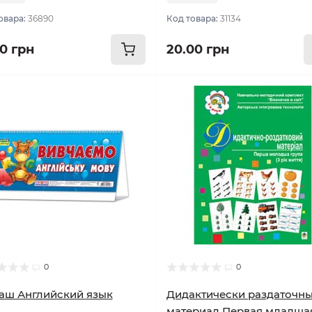
овара:
36890
Код товара:
31134
00 грн
20.00 грн
0
0
аш Английский язык
Дидактически раздаточн
материал Первая младша