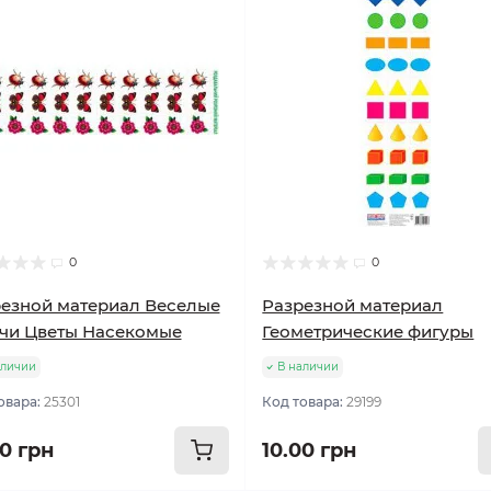
0
0
езной материал Веселые
Разрезной материал
чи Цветы Насекомые
Геометрические фигуры
аличии
В наличии
овара:
25301
Код товара:
29199
00 грн
10.00 грн