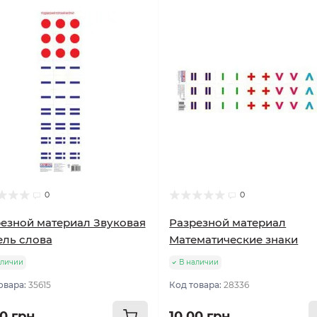
0
0
езной материал Звуковая
Разрезной материал
ль слова
Математические знаки
аличии
В наличии
овара:
35615
Код товара:
28336
00 грн
10.00 грн