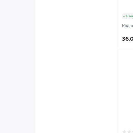
В н
Код т
36.