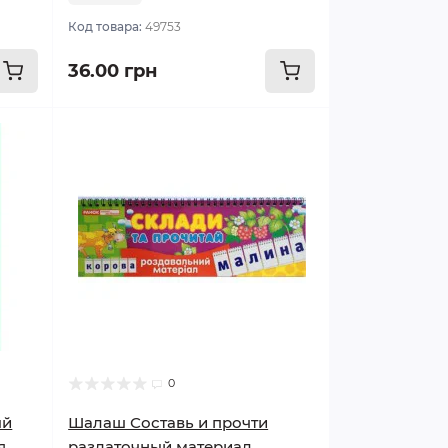
Код товара:
49753
36.00 грн
0
ый
Шалаш Составь и прочти
я
раздаточный материал