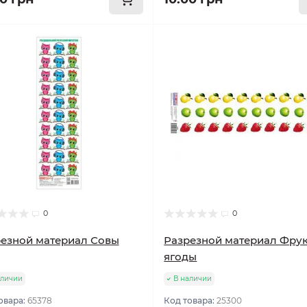
0
0
езной материал Совы
Разрезной материал Фрук
ягоды
аличии
В наличии
овара:
65378
Код товара:
25300