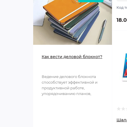
Код т
18.
Как вести деловой блокнот?
Ведение делового блокнота
способствует эффективной и
продуктивной работе,
упорядочиванию планов,
структурированию
информации и обл..
Шал