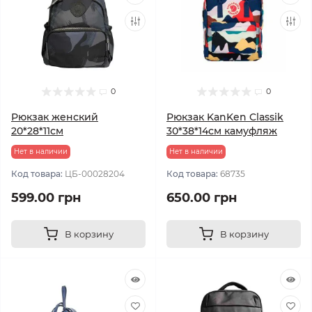
0
0
Рюкзак женский
Рюкзак KanKen Classik
20*28*11см
30*38*14см камуфляж
Нет в наличии
Нет в наличии
Код товара:
ЦБ-00028204
Код товара:
68735
599.00 грн
650.00 грн
В корзину
В корзину