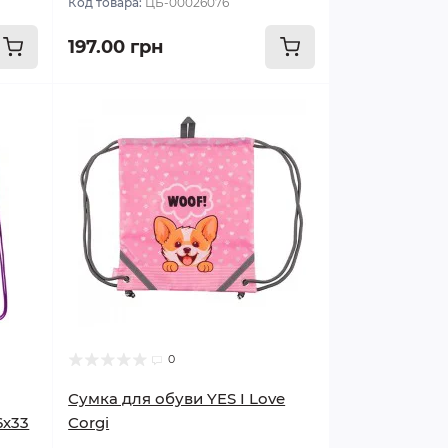
Код товара:
ЦБ-00026076
197.00 грн
0
Сумка для обуви YES I Love
6х33
Corgi