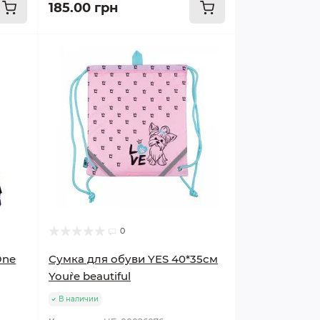
185.00 грн
0
One
Сумка для обуви YES 40*35см
You`re beautiful
В наличии