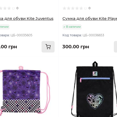
0
0
а для обуви Kite Juventus
Сумка для обуви Kite Play
аличии
В наличии
овара:
ЦБ-00035605
Код товара:
ЦБ-00036653
.00 грн
300.00 грн