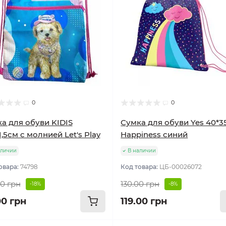
0
0
а для обуви KIDIS
Сумка для обуви Yes 40*3
1,5см с молнией Let's Play
Happiness синий
аличии
В наличии
овара:
74798
Код товара:
ЦБ-00026072
00 грн
130.00 грн
-18%
-8%
00 грн
119.00 грн