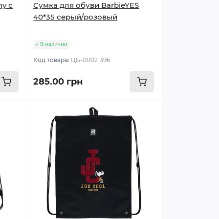
ny с
Сумка для обуви BarbieYES
40*35 серый/розовый
В наличии
Код товара:
ЦБ-00021396
285.00 грн