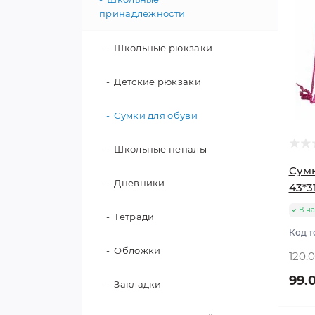
принадлежности
Школьные рюкзаки
Детские рюкзаки
Сумки для обуви
Школьные пеналы
Сумк
Дневники
43*3
В н
Тетради
Код т
Обложки
120.
99.
Закладки