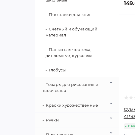
школьные
149
Подставки для книг
Счетный и обучающий
материал
Папки для чертежа,
дипломные, курсовые
Глобусы
Товары для рисования и
творчества
Краски художественные
Альбомы для рисования
Сумк
41*4
Цветные карандаши
Ручки
Краски гуашевые
В н
Картон и бумага
Акварельные краски
Письменные
Ручки шариковые