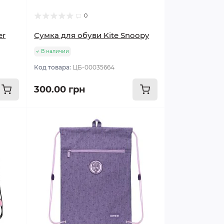
0
er
Сумка для обуви Kite Snoopy
В наличии
Код товара:
ЦБ-00035664
300.00 грн