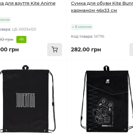
а для взуття Kite Anime
Сумка для обуви Kite Bun
карманом 46х33 см
аличии
В наличии
овара:
ЦБ-00034120
Код товара:
56796
00 грн
-8%
.00 грн
282.00 грн