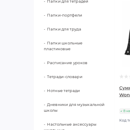
Папки для тетрадей
Папки-портфели
Папки для труда
Папки школьные
пластиковые
Расписание уроков
Тетради-словари
Сумк
Нотные тетради
Wond
Дневники для музыкальной
школы
В н
Код т
Настольные аксессуары