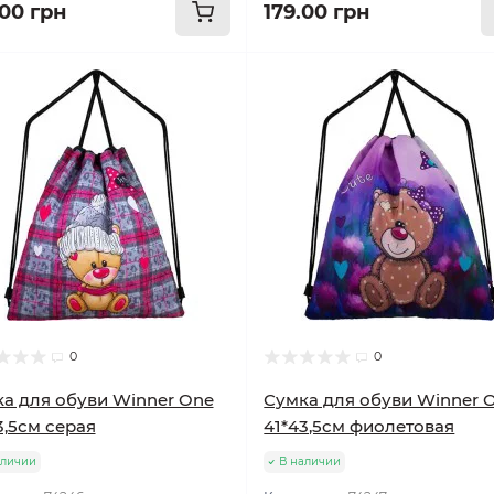
.00 грн
179.00 грн
0
0
а для обуви Winner One
Сумка для обуви Winner 
3,5см серая
41*43,5см фиолетовая
аличии
В наличии