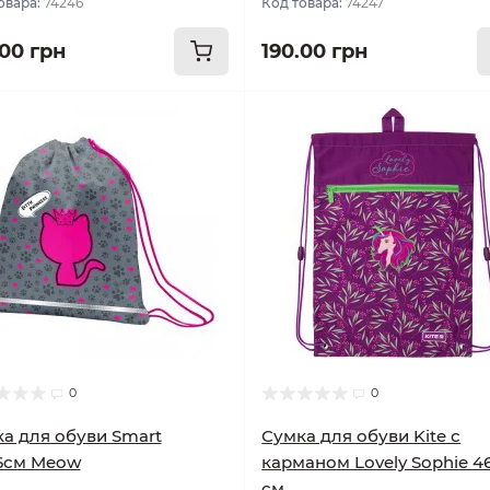
овара:
74246
Код товара:
74247
.00 грн
190.00 грн
0
0
а для обуви Smart
Сумка для обуви Kite с
6см Meow
карманом Lovely Sophie 4
см