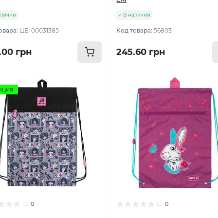
аличии
В наличии
овара:
ЦБ-00031385
Код товара:
56803
.00 грн
245.60 грн
кция
0
0