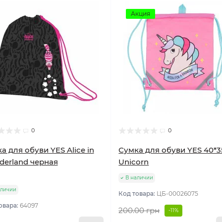
Акция
0
0
а для обуви YES Alice in
Сумка для обуви YES 40*
erland черная
Unicorn
В наличии
аличии
Код товара:
ЦБ-00026075
овара:
64097
200.00 грн
-11%