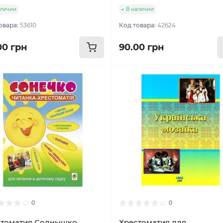
аличии
В наличии
овара:
53610
Код товара:
42624
00 грн
90.00 грн
0
0
томатия Солнышко.
Хрестоматия для