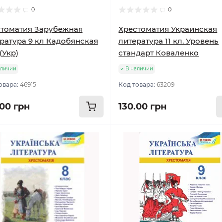
0
0
томатия Зарубежная
Хрестоматия Украинская
ратура 9 кл Кадобянская
литература 11 кл. Уровень
(Укр)
стандарт Коваленко
аличии
В наличии
овара:
46915
Код товара:
63209
.00 грн
130.00 грн