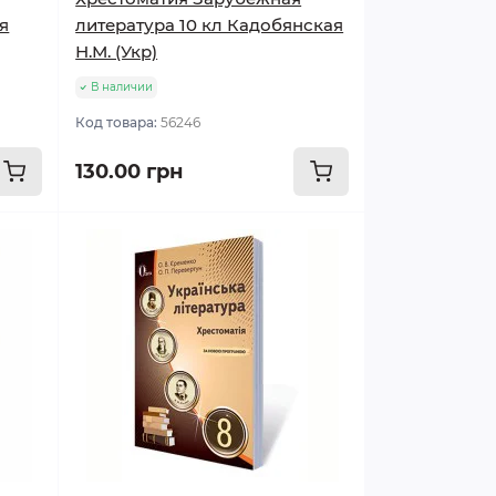
я
литература 10 кл Кадобянская
Н.М. (Укр)
В наличии
Код товара:
56246
130.00 грн