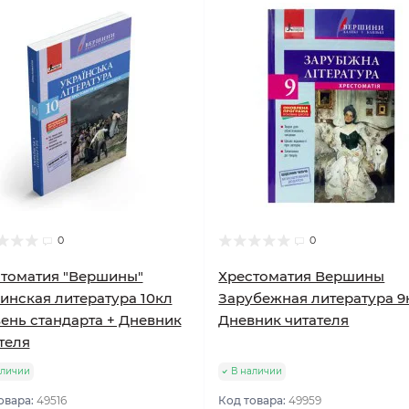
0
0
томатия "Вершины"
Хрестоматия Вершины
инская литература 10кл
Зарубежная литература 9
ень стандарта + Дневник
Дневник читателя
теля
аличии
В наличии
овара:
49516
Код товара:
49959