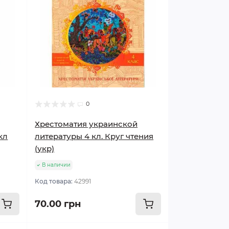
0
Хрестоматия украинской
кл
литературы 4 кл. Круг чтения
(укр)
В наличии
Код товара:
42991
70.00 грн