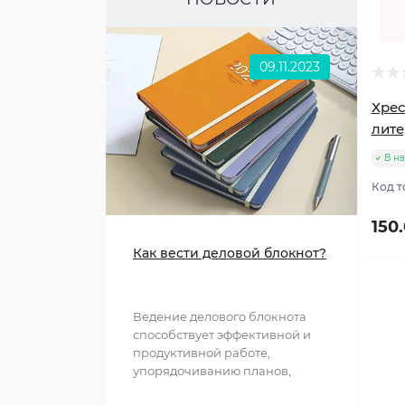
Светящиеся игрушки
Мыльные пузыри
09.11.2023
Хрес
лите
В н
Код т
150
Как вести деловой блокнот?
Ведение делового блокнота
способствует эффективной и
продуктивной работе,
упорядочиванию планов,
структурированию