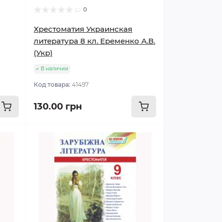
0
Хрестоматия Украинская
литература 8 кл. Еременко А.В.
(Укр)
В наличии
Код товара:
41497
130.00 грн