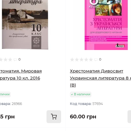
0
0
томатия. Мировая
Хрестоматия Дивосвит
ратура 10 кл. 2016
Украинская литература 8 
(В)
аличии
В наличии
овара:
26966
Код товара:
57694
65 грн
60.00 грн