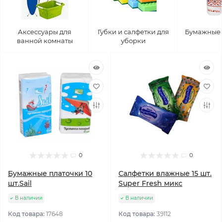
Аксессуары для
Губки и салфетки для
Бумажные 
ванной комнаты
уборки
0
0
Бумажные платочки 10
Салфетки влажные 15 шт.
шт.Sail
Super Fresh микс
В наличии
В наличии
Код товара:
17648
Код товара:
39112