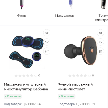
Фены
Массажеры
Трим
електр
0
0
Массажер импульсный
Ручной массажный
миостимулятор Бабочка
мини-пистолет
В наличии
В наличии
Код товара:
ЦБ-00020148
Код товара:
ЦБ-00030121