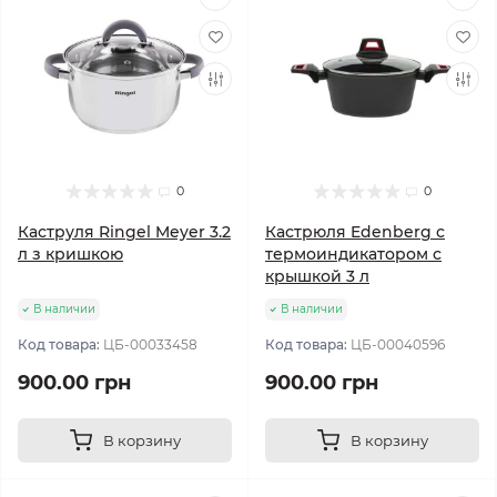
0
0
Каструля Ringel Meyer 3.2
Кастрюля Edenberg с
л з кришкою
термоиндикатором с
крышкой 3 л
В наличии
В наличии
Код товара:
ЦБ-00033458
Код товара:
ЦБ-00040596
900.00 грн
900.00 грн
В корзину
В корзину