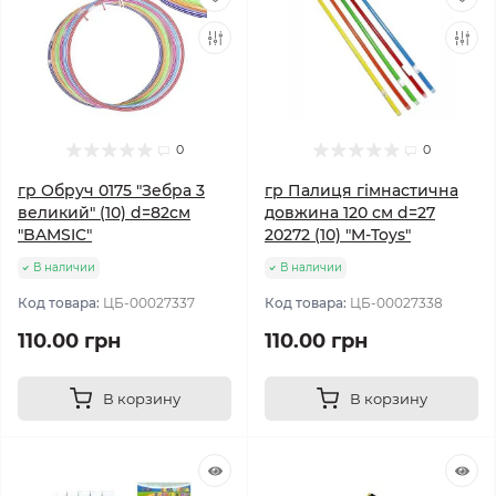
0
0
гр Обруч 0175 "Зебра 3
гр Палиця гімнастична
великий" (10) d=82см
довжина 120 см d=27
"BAMSIC"
20272 (10) "M-Toys"
В наличии
В наличии
Код товара:
ЦБ-00027337
Код товара:
ЦБ-00027338
110.00 грн
110.00 грн
В корзину
В корзину