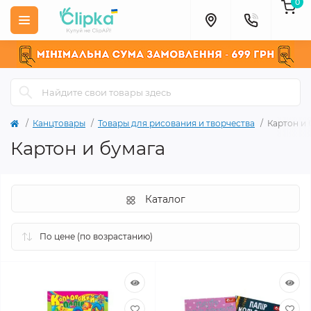
0
Канцтовары
Товары для рисования и творчества
Картон и 
Картон и бумага
Каталог