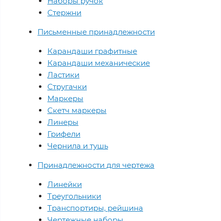
Наборы ручок
Стержни
Письменные принадлежности
Карандаши графитные
Карандаши механические
Ластики
Стругачки
Маркеры
Скетч маркеры
Линеры
Грифели
Чернила и тушь
Принадлежности для чертежа
Линейки
Треугольники
Транспортиры, рейшина
Чертежные наборы