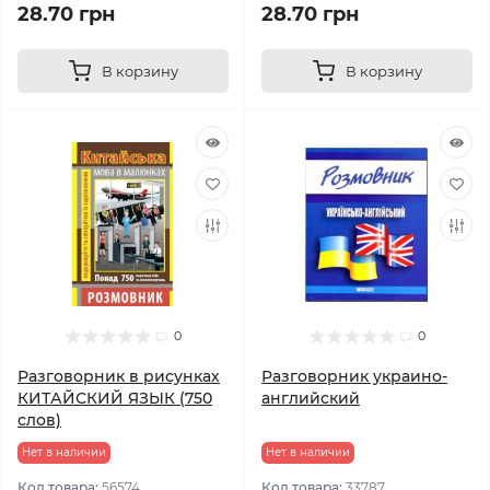
28.70 грн
28.70 грн
В корзину
В корзину
0
0
Разговорник в рисунках
Разговорник украино-
КИТАЙСКИЙ ЯЗЫК (750
английский
слов)
Нет в наличии
Нет в наличии
Код товара:
56574
Код товара:
33787