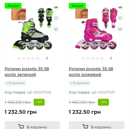
Акция
Акция
0
0
Ролики розмір 35-38
Ролики розмір 35-38
колір зелений
колір рожевий
В наличии
В наличии
Код товара:
ЦБ-00027246
Код товара:
ЦБ-00027247
1 450.00 грн
1 450.00 грн
-15%
-15%
1 232.50 грн
1 232.50 грн
В корзину
В корзину