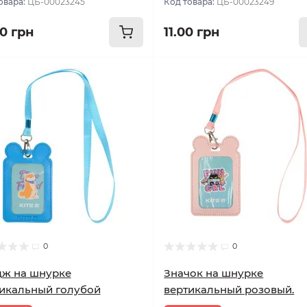
овара:
ЦБ-00023245
Код товара:
ЦБ-00023249
00 грн
11.00 грн
0
0
дж на шнурке
Значок на шнурке
икальный голубой
вертикальный розовый.