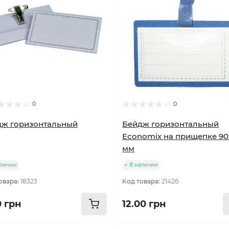
0
0
дж горизонтальный
Бейдж горизонтальный
Economix на прищепке 90
мм
аличии
В наличии
овара:
18323
Код товара:
21426
0 грн
12.00 грн