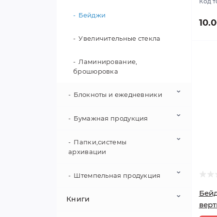
Код т
Бейджи
10.
Увеличительные стекла
Ламинирование,
брошюровка
Блокноты и ежедневники
Бумажная продукция
Ежедневники датированные
Ежедневники
Папки,системы
Книги канцелярские
недатированные
архивации
Бланки бухгалтерские
Блокноты на резинке
Штемпельная продукция
Папки-уголки
Календари
Бей
Блокноты на кнопке
Книги
Папки на кнопке
Датеры,нумераторы
верт
Конверты,марки