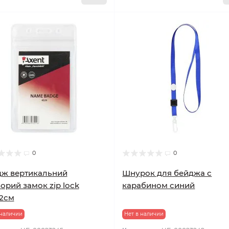
0
0
дж вертикальний
Шнурок для бейджа с
орий замок zip lock
карабином синий
2см
 наличии
Нет в наличии