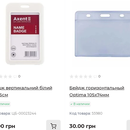
0
0
ж вертикальний білий
Бейдж горизонтальный
5см
Optima 105х74мм
аличии
В наличии
овара:
ЦБ-00023244
Код товара:
55980
00 грн
30.00 грн