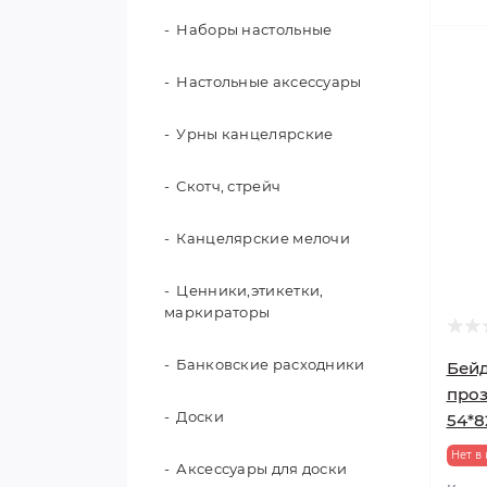
школьные
Наборы настольные
Клей с блестками, глиттер
Подставки для книг
Настольные аксессуары
Счетный и обучающий
материал
Урны канцелярские
Папки для чертежа,
Скотч, стрейч
дипломные, курсовые
Канцелярские мелочи
Глобусы
Ценники,этикетки,
маркираторы
Банковские расходники
Бей
проз
Доски
54*8
Нет в
Аксессуары для доски