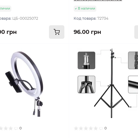
аличии
В наличии
овара:
ЦБ-00025072
Код товара:
72734
00 грн
96.00 грн
0
0