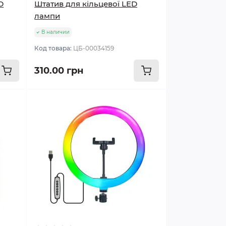
D
Штатив для кільцевої LED
лампи
В наличии
Код товара:
ЦБ-00034159
310.00 грн