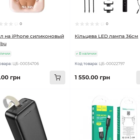
0
0
л на iPhone силиконовый
Кільцева LED лампа 36см
ubu
аличии
В наличии
овара:
ЦБ-00034706
Код товара:
ЦБ-00022797
.00 грн
1 550.00 грн