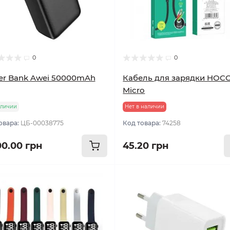
0
0
r Bank Awei 50000mAh
Кабель для зарядки HOC
Micro
аличии
Нет в наличии
овара:
ЦБ-00038775
Код товара:
74258
00.00 грн
45.20 грн