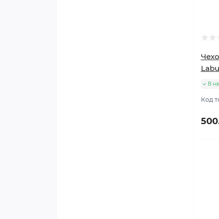
Чехо
Lab
В н
Код т
500