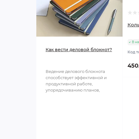
Чайники для плиты
Коль
Предметы сервировки
Мусорные контейнеры
В н
Как вести деловой блокнот?
Код т
450
Ведение делового блокнота
способствует эффективной и
продуктивной работе,
упорядочиванию планов,
структурированию
информации и обл..