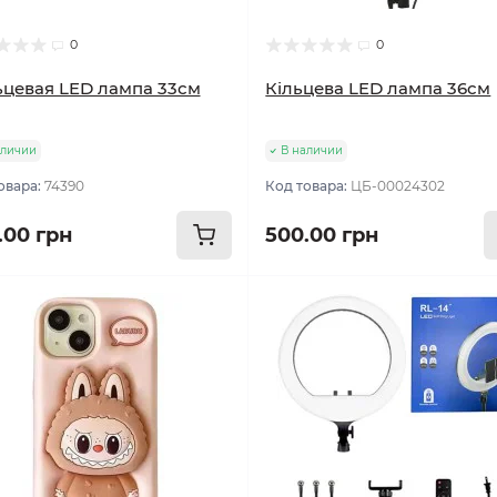
0
0
цевая LED лампа 33см
Кільцева LED лампа 36см
аличии
В наличии
овара:
74390
Код товара:
ЦБ-00024302
.00 грн
500.00 грн