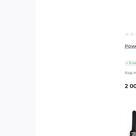
Powe
В н
Код т
2 0