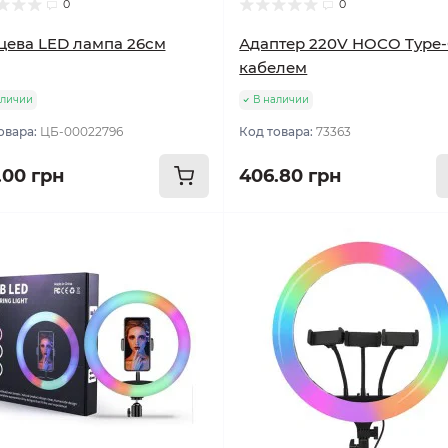
0
0
цева LED лампа 26см
Адаптер 220V HOCO Type-
кабелем
аличии
В наличии
овара:
ЦБ-00022796
Код товара:
73363
.00 грн
406.80 грн