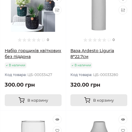
0
0
Набір горщиків квіткових
Ваза Ardesto Liguria
без піддона
8*22.7см
В наличии
В наличии
Код товара:
ЦБ-00033427
Код товара:
ЦБ-00033280
300.00 грн
320.00 грн
В корзину
В корзину