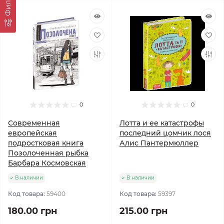
Фильтр
0
0
Современная
Лотта и ее катастрофы
европейская
последний цомчик лося
подростковая книга
Алис Пантермюллер
Позолоченная рыбка
Барбара Космовская
В наличии
В наличии
Код товара:
59400
Код товара:
59397
180.00 грн
215.00 грн