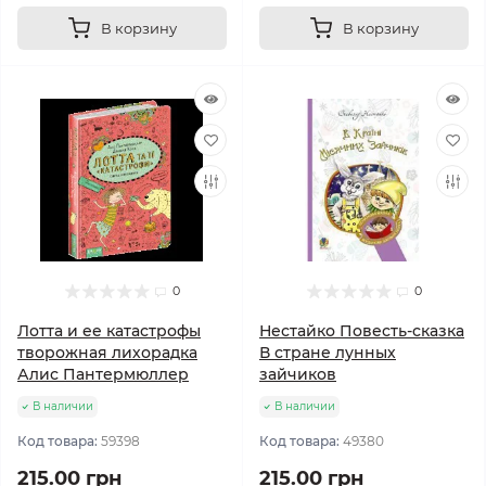
В корзину
В корзину
0
0
Лотта и ее катастрофы
Нестайко Повесть-сказка
творожная лихорадка
В стране лунных
Алис Пантермюллер
зайчиков
В наличии
В наличии
Код товара:
59398
Код товара:
49380
215.00 грн
215.00 грн