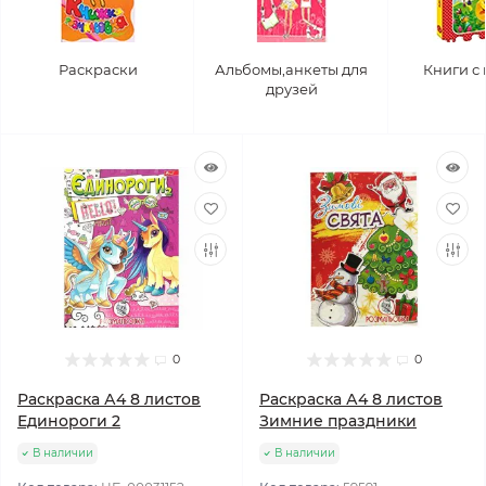
Раскраски
Альбомы,анкеты для
Книги с
друзей
0
0
Раскраска А4 8 листов
Раскраска А4 8 листов
Единороги 2
Зимние праздники
В наличии
В наличии