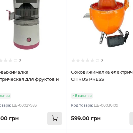
0
0
овыжималка
Соковижималка електрич
трическая для фруктов и
CITRUS PRESS
аличии
В наличии
овара:
ЦБ-00027983
Код товара:
ЦБ-00030109
.00 грн
599.00 грн