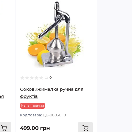
0
Соковижималка ручна для
ая
фруктів
Нет в наличии
Код товара:
ЦБ-00030110
499.00 грн