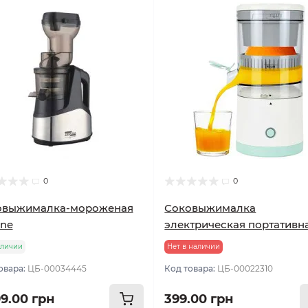
0
0
овыжималка-мороженая
Соковыжималка
ine
электрическая портативн
аличии
Нет в наличии
овара:
ЦБ-00034445
Код товара:
ЦБ-00022310
99.00 грн
399.00 грн