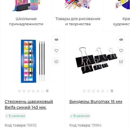
Школьные
Товары для рисования
Кра
принадлежности
и творчества
художес
0
0
Стержень шариковый
Биндеры Buromax 15 мм
Beifa синий 143 мм.
В наличии
В наличии
Код товара:
19892
Код товара:
19984