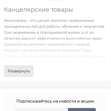
Канцелярские товары
Канцтовары – это целый комплекс незаменимых
принадлежностей для работы, обучения и творчества.
Они незаменимы в повседневной жизни, а от их
качества зависит эффективность выполняемых задач.
Широкий ассортимент канцелярских товаров
недорого доступен в Интернет-магазине Clipka
Украина. Мы предлагаем высокое качество продукции,
оптимальные цены на канцтовары и возможность
доставки. Полный и актуальный прайс доступен на
Развернуть
нашем сайте.
Разновидности канцтоваров
Существует множество категорий канцелярских
Подписывайтесь на новости и акции:
товаров, каждая из которых имеет собственное
предназначение. Ниже мы рассмотрим основные виды