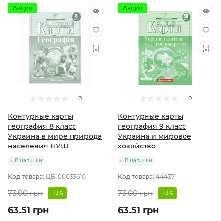
Акция
Акция
0
0
Контурные карты
Контурные карты
география 8 класс
география 9 класс
Украина в мире природа
Украина и мировое
населения НУШ
хозяйство
В наличии
В наличии
Код товара:
ЦБ-00033610
Код товара:
44437
73.00 грн
73.00 грн
-13%
-13%
63.51 грн
63.51 грн