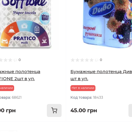
0
0
ажные полотенца
Бумажные полотенца Див
IONE 2шт в уп.
шт в уп.
 наличии
Нет в наличии
овара:
68621
Код товара:
18433
00 грн
45.00 грн