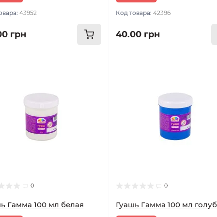
овара:
43952
Код товара:
42396
00 грн
40.00 грн
0
0
ь Гамма 100 мл белая
Гуашь Гамма 100 мл голу