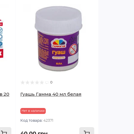
0
в 20
Гуашь Гамма 40 мл белая
Нет в наличии
Код товара:
42371
40.00 грн