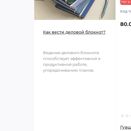
Нет в
Код т
80.
Как вести деловой блокнот?
Ведение делового блокнота
способствует эффективной и
продуктивной работе,
упорядочиванию планов,
структурированию
информации и обл..
Гуаш