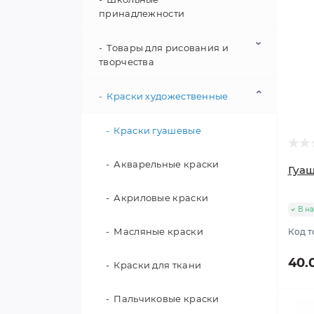
принадлежности
Товары для рисования и
Школьные рюкзаки
творчества
Детские рюкзаки
Краски художественные
Альбомы для рисования
Сумки для обуви
Цветные карандаши
Краски гуашевые
Школьные пеналы
Картон и бумага
Акварельные краски
Гуаш
Дневники
Фломастеры
Акриловые краски
В н
Тетради
Пластилин
Масляные краски
Код т
Обложки
40.
Инструменты для лепки
Краски для ткани
Закладки
Ножницы детские
Пальчиковые краски