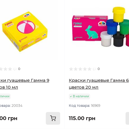
0
0
ки гуашевые Гамма 9
Краски гуашевые Гамма 6
ов 10 мл
цветов 20 мл
аличии
В наличии
овара:
20034
Код товара:
16969
.00 грн
115.00 грн