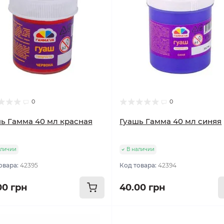
0
0
ь Гамма 40 мл красная
Гуашь Гамма 40 мл синяя
аличии
В наличии
овара:
42395
Код товара:
42394
00 грн
40.00 грн