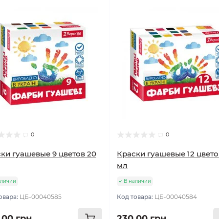
0
0
ки гуашевые 9 цветов 20
Краски гуашевые 12 цвето
мл
аличии
В наличии
овара:
ЦБ-00040585
Код товара:
ЦБ-00040584
.00 грн
230.00 грн