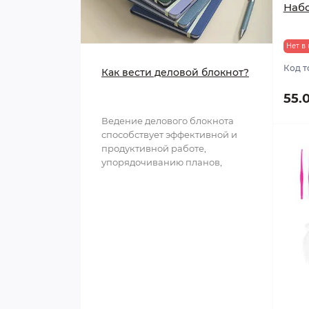
Набо
Нет в
Код т
Как вести деловой блокнот?
55.
Ведение делового блокнота
способствует эффективной и
продуктивной работе,
упорядочиванию планов,
структурированию
информации и обл..