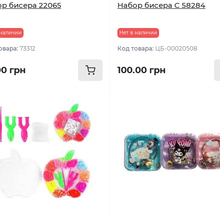
р бисера 22065
Набор бисера C 58284
 наличии
Нет в наличии
овара:
73312
Код товара:
ЦБ-00020508
00 грн
100.00 грн