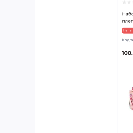
Набо
плет
Нет в
Код т
100