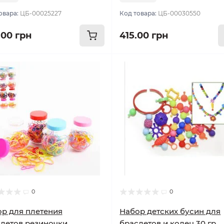
овара:
ЦБ-00025227
Код товара:
ЦБ-00030550
.00 грн
415.00 грн
0
0
р для плетения
Набор детских бусин для
летов резиночки.
браслетов и колец 30 гр