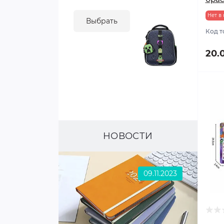
Посуда для хранения
Головоломки
Нет в
Выбрать
Формы для выпечки
Код т
Игрушки-антистресс
Чайники для плиты
20.
Светящиеся игрушки
Предметы сервировки
Мыльные пузыри
Мусорные контейнеры
НОВОСТИ
09.11.2023