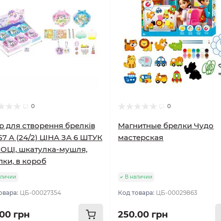
0
0
р для створення брелків
Магнитные брелки Чудо
57 A (24/2) ЦІНА ЗА 6 ШТУК
мастерская
ОЦІ, шкатулка-мушля,
пки, в короб
аличии
В наличии
овара:
ЦБ-00027354
Код товара:
ЦБ-00029863
.00 грн
250.00 грн