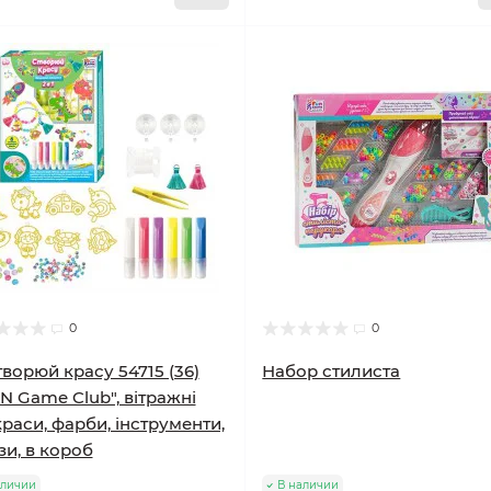
0
0
творюй красу 54715 (36)
Набор стилиста
N Game Club", вітражні
раси, фарби, інструменти,
зи, в короб
аличии
В наличии