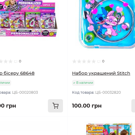
0
0
р бісеру 68648
Набор украшений Stitch
аличии
В наличии
овара:
ЦБ-00020803
Код товара:
ЦБ-00032820
00 грн
100.00 грн