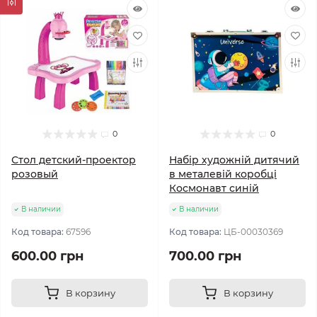
0
0
Стол детский-проектор
Набір художній дитячий
розовый
в металевій коробці
Космонавт синій
В наличии
В наличии
Код товара:
67596
Код товара:
ЦБ-00030369
600.00 грн
700.00 грн
В корзину
В корзину