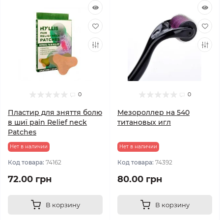
0
0
Пластир для зняття болю
Мезороллер на 540
в шиї pain Relief neck
титановых игл
Patches
Нет в наличии
Нет в наличии
Код товара:
74162
Код товара:
74392
72.00 грн
80.00 грн
В корзину
В корзину