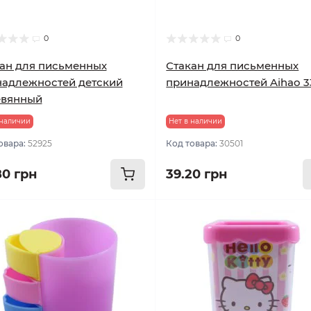
0
0
ан для письменных
Стакан для письменных
адлежностей детский
принадлежностей Aihao 3
евянный
 наличии
Нет в наличии
овара:
52925
Код товара:
30501
80 грн
39.20 грн