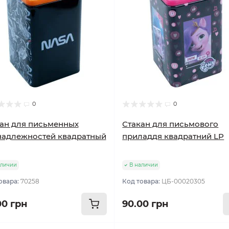
0
0
ан для письменных
Стакан для письмового
надлежностей квадратный
приладдя квадратний LP
аличии
В наличии
овара:
70258
Код товара:
ЦБ-00020305
00 грн
90.00 грн