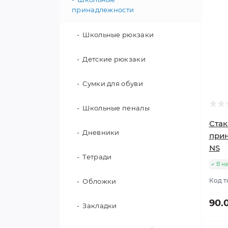
принадлежности
Школьные рюкзаки
Детские рюкзаки
Сумки для обуви
Школьные пеналы
Стак
Дневники
при
NS
Тетради
В н
Код т
Обложки
90.
Закладки