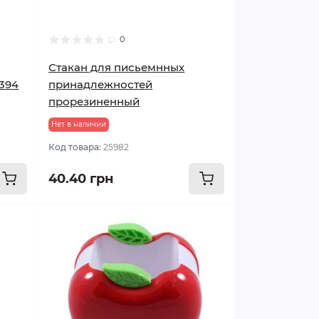
0
Стакан для письемнных
394
принадлежностей
прорезиненный
Нет в наличии
Код товара:
25982
40.40 грн