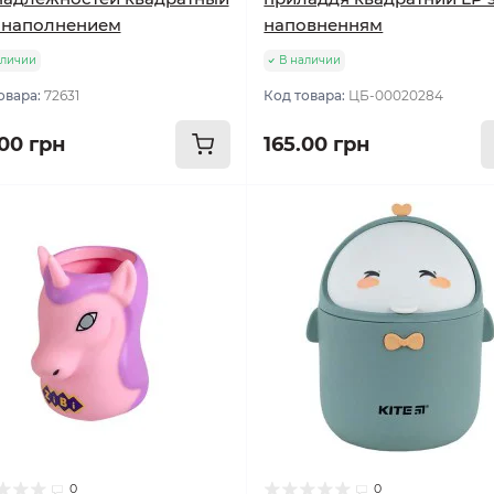
 наполнением
наповненням
аличии
В наличии
овара:
72631
Код товара:
ЦБ-00020284
.00 грн
165.00 грн
0
0