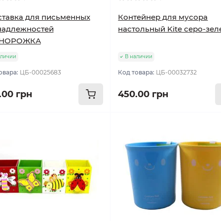
тавка для письменных
Контейнер для мусора
надлежностей
настольный Kite серо-зе
НОРОЖКА
аличии
В наличии
овара:
ЦБ-00025683
Код товара:
ЦБ-00032732
.00 грн
450.00 грн