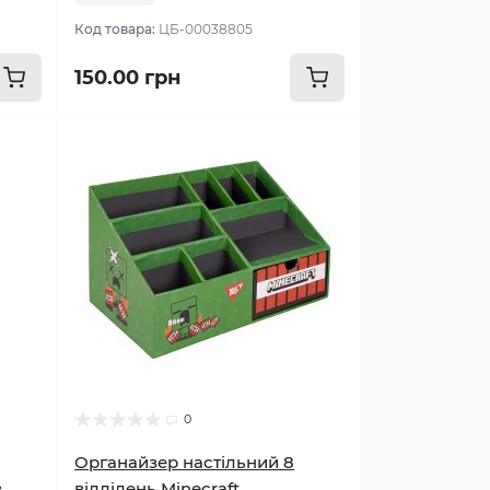
Код товара:
ЦБ-00038805
150.00 грн
0
Органайзер настільний 8
з
відділень Minecraft