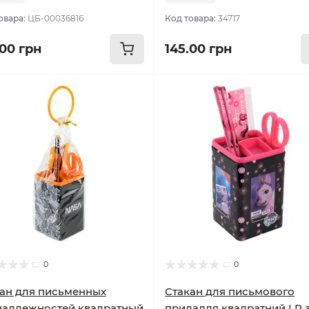
овара:
ЦБ-00036816
Код товара:
34717
.00 грн
145.00 грн
0
0
ан для письменных
Стакан для письмового
надлежностей квадратный
приладдя квадратний LP 