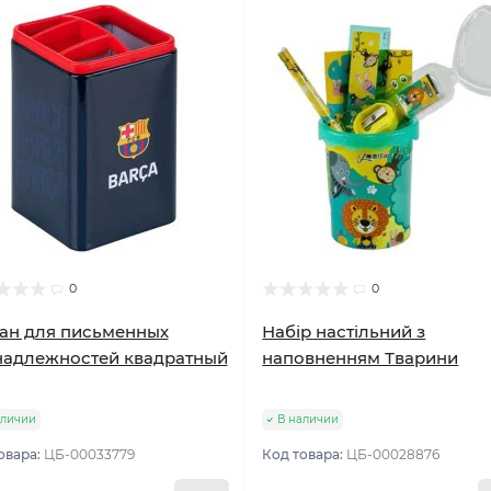
0
0
ан для письменных
Набір настільний з
надлежностей квадратный
наповненням Тварини
аличии
В наличии
овара:
ЦБ-00033779
Код товара:
ЦБ-00028876