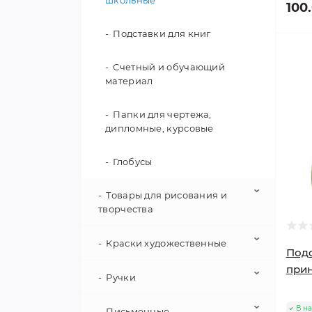
школьные
100
Подставки для книг
Счетный и обучающий
материал
Папки для чертежа,
дипломные, курсовые
Глобусы
Товары для рисования и
творчества
Краски художественные
Альбомы для рисования
Подс
при
Цветные карандаши
Ручки
Краски гуашевые
В н
Картон и бумага
Акварельные краски
Письменные
Ручки шариковые