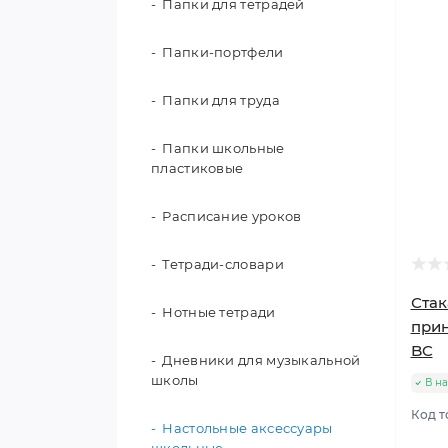
Папки для тетрадей
Папки-портфели
Папки для труда
Папки школьные
пластиковые
Расписание уроков
Тетради-словари
Стак
Нотные тетради
при
BC
Дневники для музыкальной
школы
В н
Код т
Настольные аксессуары